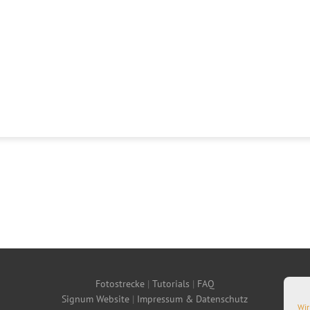
Fotostrecke
|
Tutorials
|
FAQ
Signum Website
|
Impressum & Datenschutz
Wir