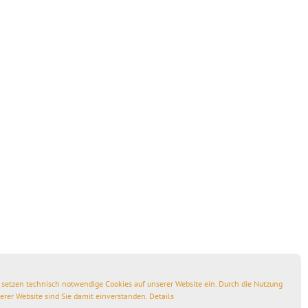
 setzen technisch notwendige Cookies auf unserer Website ein. Durch die Nutzung
erer Website sind Sie damit einverstanden.
Details