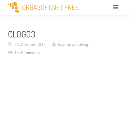
ORGASOFT.NET FREE
HANDEL
CLOGO3
GASTRONOMIE
25. Oktober 2013
haydonwebdesign
SUPPORT
No Comments
EDITIONEN
KASSENSYSTEME
PARTNER