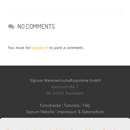
NO COMMENTS
You must be
logged in
to post a comment.
Signum Warenwirtschaftssysteme GmbH
Kasinostraße 2
DE-64293 Darmstadt
Fotostrecke
|
Tutorials
|
FAQ
Signum Website
|
Impressum & Datenschutz
Tel: +49 (6151) 15 18 – 0