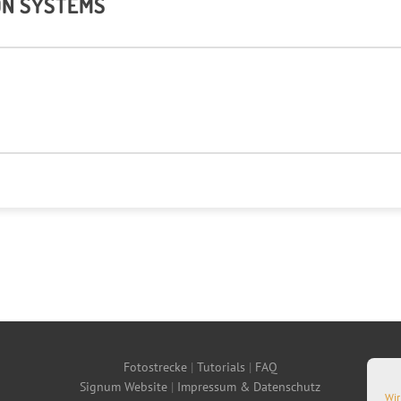
ON SYSTEMS
Fotostrecke
|
Tutorials
|
FAQ
Signum Website
|
Impressum & Datenschutz
Wir