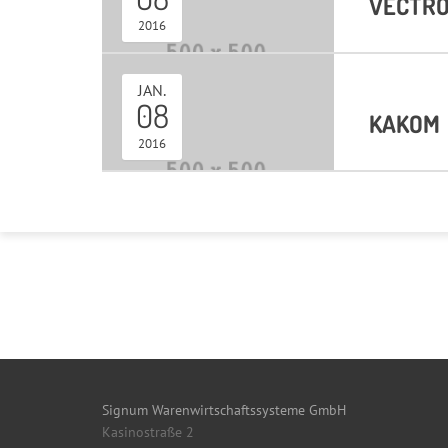
VECTR
2016
JAN.
08
KAKOM
2016
Signum Warenwirtschaftssysteme GmbH
Kasinostraße 2